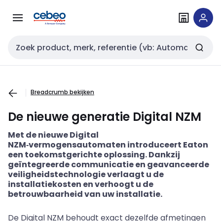
Overslaan
Overslaan
naar
naar
navigatie
inhoud
Zoekveld invoer
Breadcrumb bekijken
De nieuwe generatie Digital NZM
Met de nieuwe Digital
NZM
‑
vermogensautomaten introduceert Eaton
een toekomstgerichte oplossing. Dankzij
geïntegreerde communicatie en geavanceerde
veiligheidstechnologie verlaagt u de
installatiekosten en verhoogt u de
betrouwbaarheid van uw installatie.
De Digital NZM behoudt exact dezelfde afmetingen