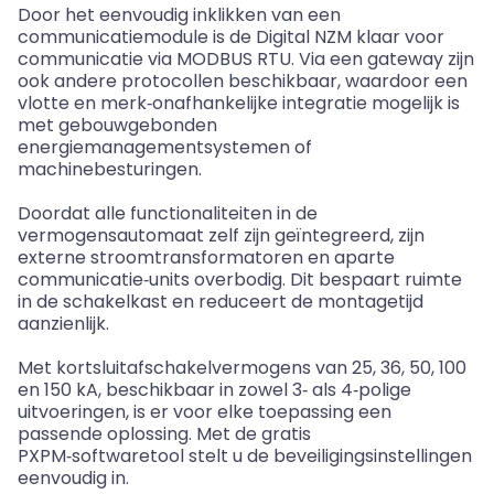
Door het eenvoudig
inklikken
van een
communicatiemodule is de Digital NZM klaar voor
communicatie via MODBUS RTU. Via een gateway zijn
ook andere protocollen beschikbaar, waardoor een
vlotte en merk
‑
onafhankelijke integratie mogelijk is
met
gebouwgebonden
energiemanagementsystemen of
machinebesturingen.
Doordat alle functionaliteiten in de
vermogensautomaat zelf zijn geïntegreerd, zijn
externe stroomtransformatoren en aparte
communicatie
‑
units overbodig. Dit bespaart ruimte
in de schakelkast en reduceert de montagetijd
aanzienlijk.
Met
kortsluitafschakelvermogens
van 25, 36, 50, 100
en 150
kA
, beschikbaar in zowel 3
‑
als 4
‑
polige
uitvoeringen, is er voor elke toepassing een
passende oplossing. Met de gratis
PXPM
‑
softwaretool stelt u de beveiligingsinstellingen
eenvoudig in.