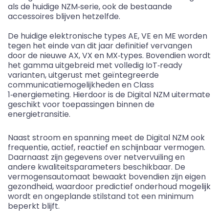
als de huidige
NZM
‑
serie
, ook de bestaande
accessoires blijven hetzelfde.
De huidige elektronische types AE, VE en ME worden
tegen het einde van dit jaar definitief vervangen
door de nieuwe AX, VX en MX
‑
types. Bovendien wordt
het gamma uitgebreid met volledig
IoT
‑
ready
varianten, uitgerust met geïntegreerde
communicatiemogelijkheden en Class
1
‑
energiemeting. Hierdoor is de Digital NZM uitermate
geschikt voor toepassingen binnen de
energietransitie.
Naast stroom en spanning meet de Digital NZM ook
frequentie, actief, reactief en schijnbaar vermogen.
Daarnaast zijn gegevens over netvervuiling en
andere kwaliteitsparameters beschikbaar. De
vermogensautomaat bewaakt bovendien zijn eigen
gezondheid, waardoor
predictief
onderhoud mogelijk
wordt en ongeplande stilstand tot een minimum
beperkt blijft.