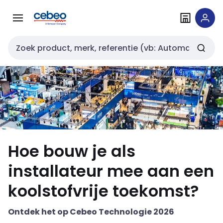
Overslaan
Overslaan
naar
naar
navigatie
inhoud
Zoekveld invoer
Hoe bouw je als
installateur mee aan een
koolstofvrije toekomst?
Ontdek het op Cebeo Technologie 2026