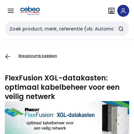
Overslaan
Overslaan
naar
naar
navigatie
inhoud
Zoekveld invoer
Breadcrumb bekijken
FlexFusion XGL-datakasten:
optimaal kabelbeheer voor een
veilig netwerk