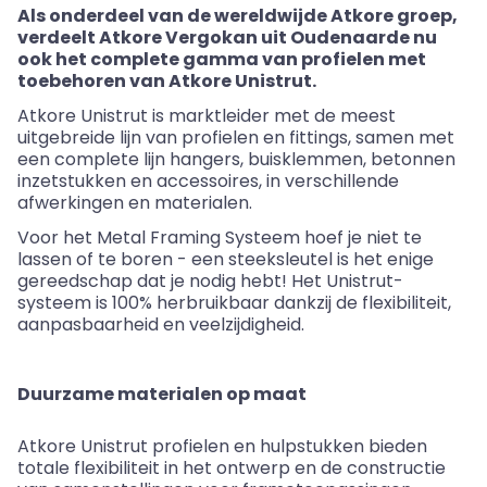
Als
onderdeel
van de
wereldwijde
Atkore
groep
,
verdeelt
Atkore
Vergokan
uit
Oudenaarde nu
ook
het complete gamma van
profielen
met
toebehoren
van Atkore Unistrut.
Atkore Unistrut is marktleider met de meest
uitgebreide lijn
van
profielen
en fitting
s
, samen met
een complete lijn hangers, buisklemmen, betonnen
inzetstukken en accessoires, in verschillende
afwerkingen en materialen.
Voor het Metal Framing Systeem hoef je niet te
lassen of te boren - een
steek
sleutel is het enige
gereedschap dat je nodig hebt! Het Unistrut-
systeem is 100% herbruikbaar dankzij de flexibiliteit,
aanpasbaarheid en veelzijdigheid.
Duurzame materialen op maat
Atkore Unistrut profielen en hulpstukken bieden
totale flexibiliteit in het ontwerp en de constructie