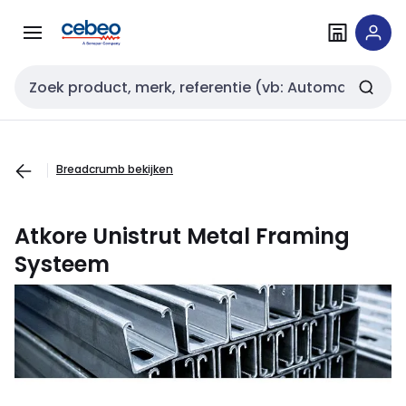
Overslaan
Overslaan
naar
naar
navigatie
inhoud
Zoekveld invoer
Breadcrumb bekijken
Atkore Unistrut
Metal Framing
Systeem