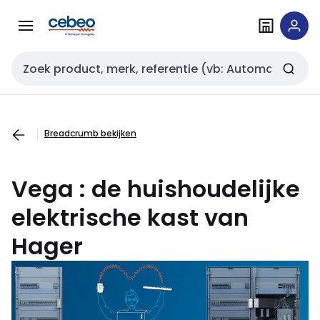
Overslaan
Overslaan
naar
naar
navigatie
inhoud
Zoekveld invoer
Breadcrumb bekijken
Vega
: de huishoudelijke
elektrische kast van
Hager