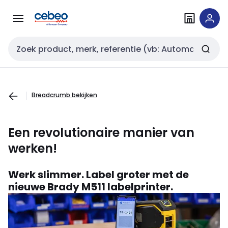
Overslaan
Overslaan
naar
naar
navigatie
inhoud
Zoekveld invoer
Breadcrumb bekijken
Een revolutionaire manier van
werken!
Werk slimmer. Label groter met de
nieuwe Brady M511 labelprinter.