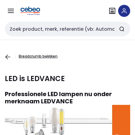
Overslaan
Overslaan
naar
naar
navigatie
inhoud
Zoekveld invoer
Breadcrumb bekijken
LED is LEDVANCE
Professionele LED lampen nu onder
merknaam LEDVANCE