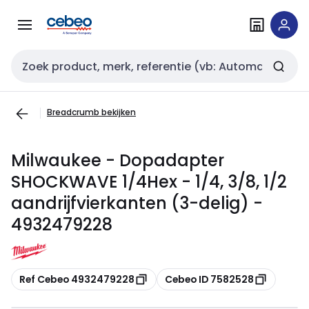
Overslaan
Overslaan
naar
naar
navigatie
inhoud
Zoekveld invoer
Breadcrumb bekijken
Milwaukee - Dopadapter
SHOCKWAVE 1/4Hex - 1/4, 3/8, 1/2
aandrijfvierkanten (3-delig) -
4932479228
Kopiëren
Kopiëren
Ref Cebeo 4932479228
Cebeo ID 7582528