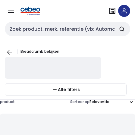
Overslaan
Overslaan
naar
naar
navigatie
inhoud
Zoekveld invoer
Breadcrumb bekijken
Alle filters
product
Sorteer op