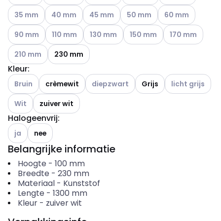
Andere varianten (Huidige combinatie niet mogelijk)
Andere varianten (Huidige combinatie niet mogelijk
Andere varianten (Huidige combinatie ni
Andere varianten (Huidige co
Andere varianten 
35 mm
40 mm
45 mm
50 mm
60 mm
Andere varianten (Huidige combinatie niet mogelijk)
Andere varianten (Huidige combinatie niet mogelij
Andere varianten (Huidige combinatie ni
Andere varianten (Huidige c
Andere varianten
90 mm
110 mm
130 mm
150 mm
170 mm
Andere varianten (Huidige combinatie niet mogelijk)
210 mm
230 mm
Kleur
:
Andere varianten (Huidige combinatie niet mogelijk)
Andere varianten (Huidige combinatie n
Andere variante
Bruin
crèmewit
diepzwart
Grijs
licht grijs
Andere varianten (Huidige combinatie niet mogelijk)
Wit
zuiver wit
Halogeenvrij
:
Andere varianten (Huidige combinatie niet mogelijk)
ja
nee
Belangrijke informatie
Hoogte
-
100
mm
Breedte
-
230
mm
Materiaal
-
Kunststof
Lengte
-
1300
mm
Kleur
-
zuiver wit