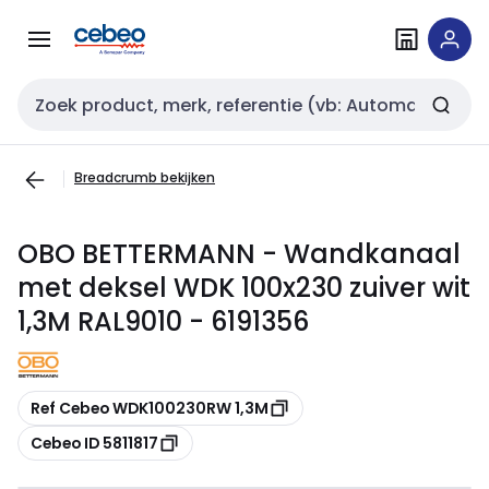
Overslaan
Overslaan
naar
naar
navigatie
inhoud
Zoekveld invoer
Breadcrumb bekijken
OBO BETTERMANN - Wandkanaal
met deksel WDK 100x230 zuiver wit
1,3M RAL9010 - 6191356
Kopiëren
Ref Cebeo WDK100230RW 1,3M
Kopiëren
Cebeo ID 5811817