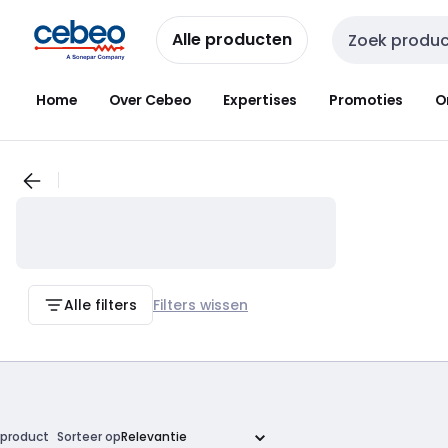
Overslaan
Overslaan
naar
naar
Alle producten
Zoekveld invoer
navigatie
inhoud
Home
Over Cebeo
Expertises
Promoties
O
Alle filters
Filters wissen
product
Sorteer op