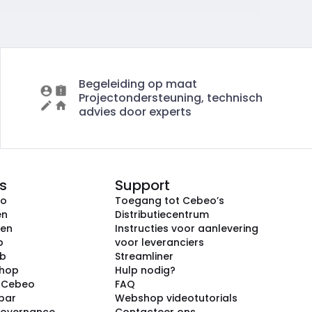
Begeleiding op maat
Projectondersteuning, technisch
advies door experts
s
Support
eo
Toegang tot Cebeo’s
en
Distributiecentrum
ken
Instructies voor aanlevering
p
voor leveranciers
ub
Streamliner
shop
Hulp nodig?
j Cebeo
FAQ
par
Webshop videotutorials