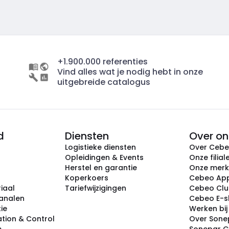
+1.900.000 referenties
Vind alles wat je nodig hebt in onze
uitgebreide catalogus
d
Diensten
Over on
Logistieke diensten
Over Ceb
Opleidingen & Events
Onze filial
Herstel en garantie
Onze mer
Koperkoers
Cebeo Ap
iaal
Tariefwijzigingen
Cebeo Cl
analen
Cebeo E-
tie
Werken bi
tion & Control
Over Sone