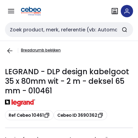
Overslaan
Overslaan
naar
naar
navigatie
inhoud
Zoekveld invoer
Breadcrumb bekijken
LEGRAND - DLP design kabelgoot
35 x 80mm wit - 2 m - deksel 65
mm - 010461
Kopiëren
Kopiëren
Ref Cebeo 10461
Cebeo ID 3690362