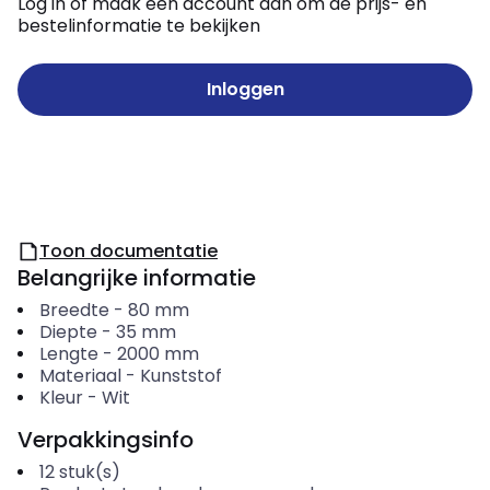
Log in of maak een account aan om de prijs- en
bestelinformatie te bekijken
Inloggen
Toon documentatie
Belangrijke informatie
Breedte
-
80
mm
Diepte
-
35
mm
Lengte
-
2000
mm
Materiaal
-
Kunststof
Kleur
-
Wit
Verpakkingsinfo
12
stuk(s)