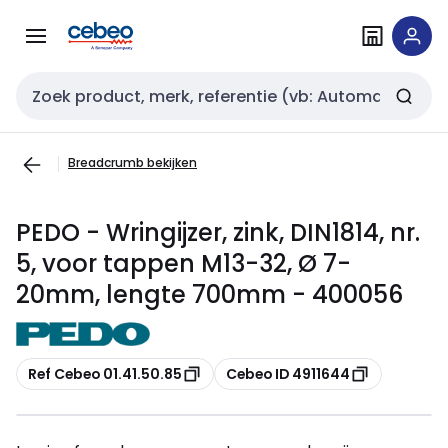
Overslaan
Overslaan
naar
naar
navigatie
inhoud
Zoekveld invoer
Breadcrumb bekijken
PEDO - Wringijzer, zink, DIN1814, nr.
5, voor tappen M13-32, Ø 7-
20mm, lengte 700mm - 400056
Kopiëren
Kopiëren
Ref Cebeo 01.41.50.85
Cebeo ID 4911644