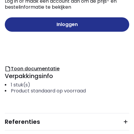
Log in of maak een account aan om de prijs- en
bestelinformatie te bekijken
Inloggen
Toon documentatie
Verpakkingsinfo
1
stuk(s)
Product standaard op voorraad
Referenties