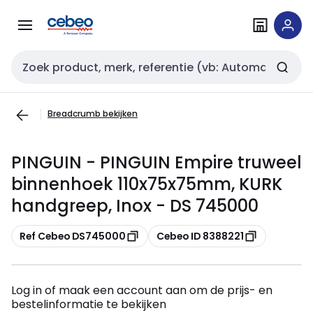
Overslaan
Overslaan
naar
naar
navigatie
inhoud
Zoekveld invoer
Breadcrumb bekijken
PINGUIN - PINGUIN Empire truweel
binnenhoek 110x75x75mm, KURK
handgreep, Inox - DS 745000
Kopiëren
Kopiëren
Ref Cebeo DS745000
Cebeo ID 8388221
Log in of maak een account aan om de prijs- en
bestelinformatie te bekijken