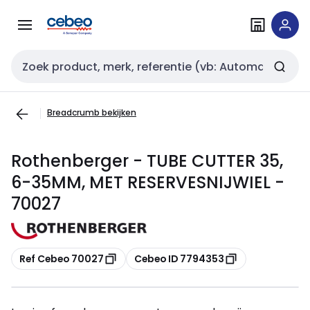
Overslaan
Overslaan
naar
naar
navigatie
inhoud
Zoekveld invoer
Breadcrumb bekijken
Rothenberger - TUBE CUTTER 35,
6-35MM, MET RESERVESNIJWIEL -
70027
Kopiëren
Kopiëren
Ref Cebeo 70027
Cebeo ID 7794353