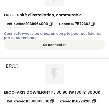
ERCO
-
Unité d'installation, commutable
Copier
Copier
Réf. Cebeo
1039964000
Cebeo ID
7572362
Connectez-vous ou créez un compte pour accéder au
prix et commander
Se connecter
ERCO
-
AXIS DOWNLIGHT FL 30 90 1W 130lm 3000K
Copier
Copier
Réf. Cebeo
B300003500
Cebeo ID
8228285