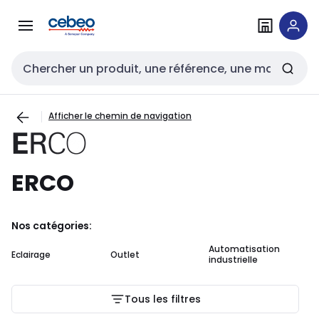
Passer à la
Passer
navigation
au
contenu
Entrée de recherche
Afficher le chemin de navigation
ERCO
Nos catégories:
Automatisation
Eclairage
Outlet
industrielle
Tous les filtres