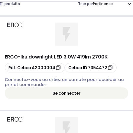
111 produits
Trier par
ERCO
-
Iku downlight LED 3,0W 419lm 2700K
Copier
Copier
Réf. Cebeo
A2000004
Cebeo ID
7354472
Connectez-vous ou créez un compte pour accéder au
prix et commander
Se connecter