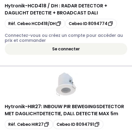
Hytronik
-
HCD418 / DH : RADAR DETECTOR +
DAGLICHT DETECTIE + BROADCAST DALI
Copier
Copier
Réf. Cebeo
HCD418/DH
Cebeo ID
8094774
Connectez-vous ou créez un compte pour accéder au
prix et commander
Se connecter
Hytronik
-
HIR27: INBOUW PIR BEWEGINGSDETECTOR
MET DAGLICHTDETECTIE, DALI. DETECTIE MAX 5m
Copier
Copier
Réf. Cebeo
HIR27
Cebeo ID
8094791