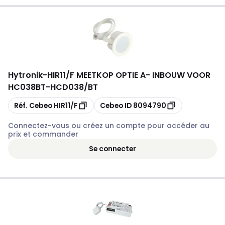
Hytronik
-
HIR11/F MEETKOP OPTIE A- INBOUW VOOR
HC038BT-HCD038/BT
Copier
Copier
Réf. Cebeo
HIR11/F
Cebeo ID
8094790
Connectez-vous ou créez un compte pour accéder au
prix et commander
Se connecter