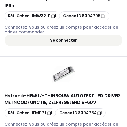
IP65
Copier
Copier
Réf. Cebeo
HMW32-B
Cebeo ID
8094795
Connectez-vous ou créez un compte pour accéder au
prix et commander
Se connecter
Hytronik
-
HEM07-T- INBOUW AUTOTEST LED DRIVER
METNOODFUNCTIE, ZELFREGELEND 8~60V
Copier
Copier
Réf. Cebeo
HEM07T
Cebeo ID
8094784
Connectez-vous ou créez un compte pour accéder au