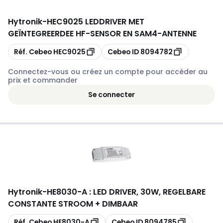
Hytronik
-
HEC9025 LEDDRIVER MET
GEÏNTEGREERDEE HF-SENSOR EN SAM4-ANTENNE
Copier
Copier
Réf. Cebeo
HEC9025
Cebeo ID
8094782
Connectez-vous ou créez un compte pour accéder au
prix et commander
Se connecter
Hytronik
-
HE8030-A : LED DRIVER, 30W, REGELBARE
CONSTANTE STROOM + DIMBAAR
Copier
Copier
Réf. Cebeo
HE8030-A
Cebeo ID
8094785