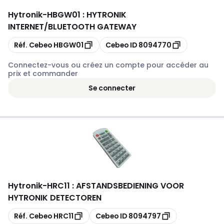
Hytronik
-
HBGW01 : HYTRONIK
INTERNET/BLUETOOTH GATEWAY
Copier
Copier
Réf. Cebeo
HBGW01
Cebeo ID
8094770
Connectez-vous ou créez un compte pour accéder au
prix et commander
Se connecter
Hytronik
-
HRC11 : AFSTANDSBEDIENING VOOR
HYTRONIK DETECTOREN
Copier
Copier
Réf. Cebeo
HRC11
Cebeo ID
8094797