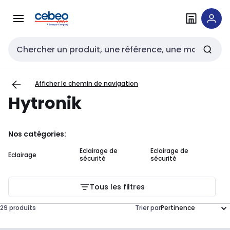
Passer à la
Passer
navigation
au
contenu
Entrée de recherche
Afficher le chemin de navigation
Hytronik
Nos catégories:
Eclairage de
Eclairage de
Lu
Eclairage
sécurité
sécurité
de
Tous les filtres
29 produits
Trier par