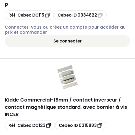
p
Copier
Copier
Réf. Cebeo
DC115
Cebeo ID
0334822
Connectez-vous ou créez un compte pour accéder au
prix et commander
Se connecter
Kidde Commercial
-
18mm / contact inverseur /
contact magnétique standard, avec bornier à vis
INCER
Copier
Copier
Réf. Cebeo
DC123
Cebeo ID
0315883