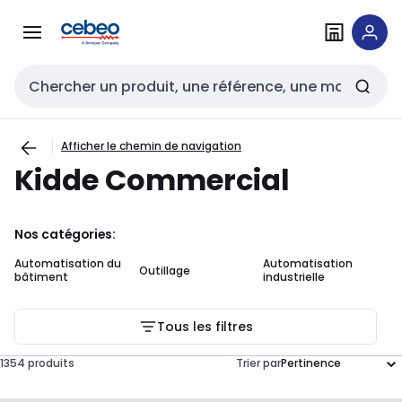
Passer à la
Passer
navigation
au
contenu
Entrée de recherche
Afficher le chemin de navigation
Kidde Commercial
Nos catégories:
Automatisation du
Automatisation
Outillage
Câ
bâtiment
industrielle
Tous les filtres
1354 produits
Trier par