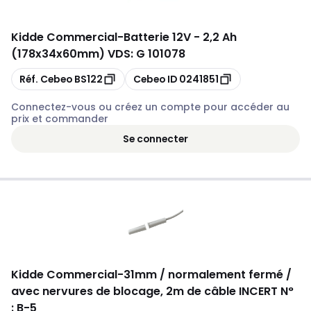
Kidde Commercial
-
Batterie 12V - 2,2 Ah
(178x34x60mm) VDS: G 101078
Copier
Copier
Réf. Cebeo
BS122
Cebeo ID
0241851
Connectez-vous ou créez un compte pour accéder au
prix et commander
Se connecter
Kidde Commercial
-
31mm / normalement fermé /
avec nervures de blocage, 2m de câble INCERT N°
: B-5