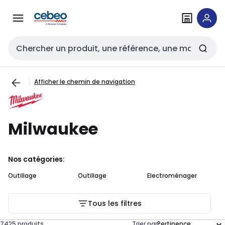
Passer à la
Passer
navigation
au
contenu
Entrée de recherche
Afficher le chemin de navigation
Milwaukee
Nos catégories:
Outillage
Outillage
Electroménager
Tous les filtres
7425 produits
Trier par