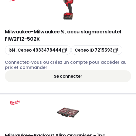
Milwaukee
-
Milwaukee ½, accu slagmoersleutel
FIW2F12-502X
Copier
Copier
Réf. Cebeo
4933478444
Cebeo ID
7215593
Connectez-vous ou créez un compte pour accéder au
prix et commander
Se connecter
Milwaukee
-
Packout Slim Organiser - 1pc