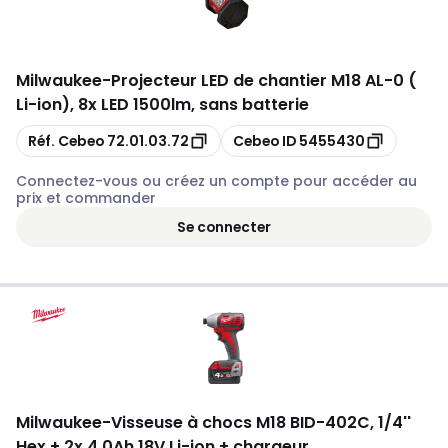
Milwaukee
-
Projecteur LED de chantier M18 AL-0 (
Li-ion), 8x LED 1500lm, sans batterie
Copier
Copier
Réf. Cebeo
72.01.03.72
Cebeo ID
5455430
Connectez-vous ou créez un compte pour accéder au
prix et commander
Se connecter
Milwaukee
-
Visseuse à chocs M18 BID-402C, 1/4''
Hex + 2x 4,0Ah 18V Li-ion + chargeur