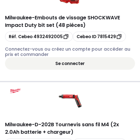
Milwaukee
-
Embouts de vissage SHOCKWAVE
Impact Duty bit set (48 piéces)
Copier
Copier
Réf. Cebeo
4932492005
Cebeo ID
7815429
Connectez-vous ou créez un compte pour accéder au
prix et commander
Se connecter
Milwaukee
-
D-202B Tournevis sans fil M4 (2x
2.0Ah batterie + chargeur)