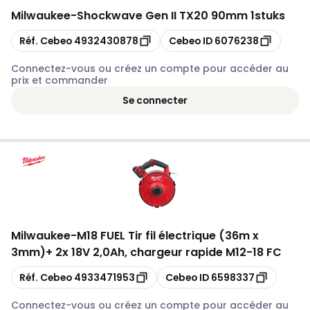
Milwaukee
-
Shockwave Gen II TX20 90mm 1stuks
Copier
Copier
Réf. Cebeo
4932430878
Cebeo ID
6076238
Connectez-vous ou créez un compte pour accéder au
prix et commander
Se connecter
Milwaukee
-
M18 FUEL Tir fil électrique (36m x
3mm)+ 2x 18V 2,0Ah, chargeur rapide M12-18 FC
Copier
Copier
Réf. Cebeo
4933471953
Cebeo ID
6598337
Connectez-vous ou créez un compte pour accéder au