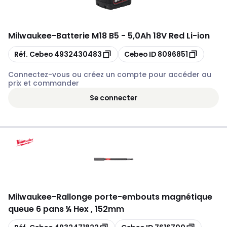
Milwaukee
-
Batterie M18 B5 - 5,0Ah 18V Red Li-ion
Copier
Copier
Réf. Cebeo
4932430483
Cebeo ID
8096851
Connectez-vous ou créez un compte pour accéder au
prix et commander
Se connecter
Milwaukee
-
Rallonge porte-embouts magnétique
queue 6 pans ¼ Hex , 152mm
Copier
Copier