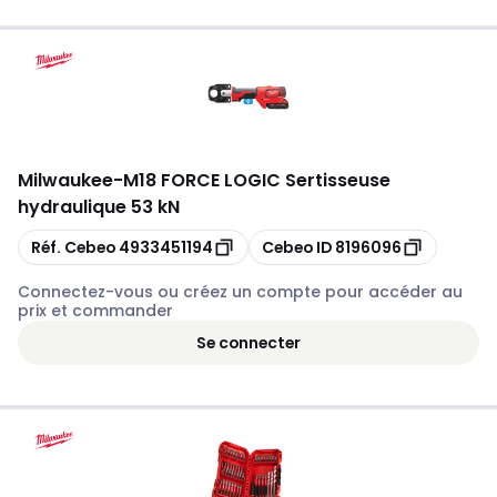
Milwaukee
-
M18 FORCE LOGIC Sertisseuse
hydraulique 53 kN
Copier
Copier
Réf. Cebeo
4933451194
Cebeo ID
8196096
Connectez-vous ou créez un compte pour accéder au
prix et commander
Se connecter