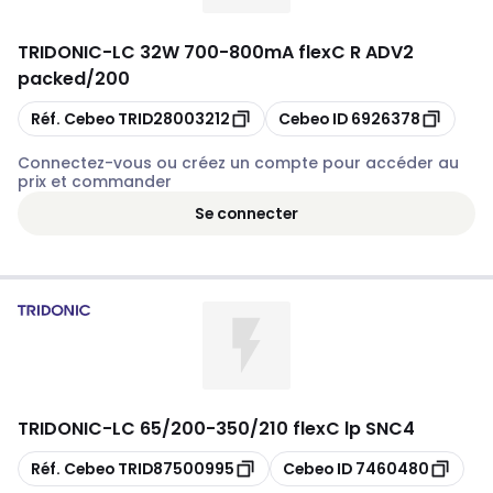
TRIDONIC
-
LC 32W 700-800mA flexC R ADV2
packed/200
Copier
Copier
Réf. Cebeo
TRID28003212
Cebeo ID
6926378
Connectez-vous ou créez un compte pour accéder au
prix et commander
Se connecter
TRIDONIC
-
LC 65/200-350/210 flexC lp SNC4
Copier
Copier
Réf. Cebeo
TRID87500995
Cebeo ID
7460480