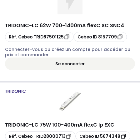
TRIDONIC
-
LC 62W 700-1400mA flexC SC SNC4
Copier
Copier
Réf. Cebeo
TRID87501125
Cebeo ID
8157709
Connectez-vous ou créez un compte pour accéder au
prix et commander
Se connecter
TRIDONIC
-
LC 75W 100-400mA flexC lp EXC
Copier
Copier
Réf. Cebeo
TRID28000713
Cebeo ID
5674349