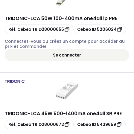
TRIDONIC
-
LCA 50W 100-400mA one4all lp PRE
Copier
Copier
Réf. Cebeo
TRID28000655
Cebeo ID
5206024
Connectez-vous ou créez un compte pour accéder au
prix et commander
Se connecter
TRIDONIC
-
LCA 45W 500-1400mA one4all SR PRE
Copier
Copier
Réf. Cebeo
TRID28000672
Cebeo ID
5439659