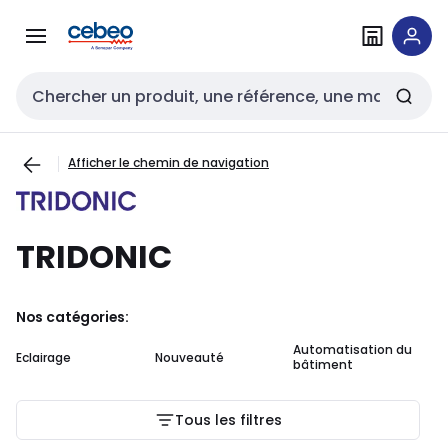
Passer à la
Passer
navigation
au
contenu
Entrée de recherche
Afficher le chemin de navigation
TRIDONIC
Nos catégories:
Automatisation du
Eclairage
Nouveauté
Ou
bâtiment
Tous les filtres