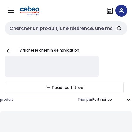
Passer à la
Passer
navigation
au
contenu
Entrée de recherche
Afficher le chemin de navigation
Tous les filtres
produit
Trier par