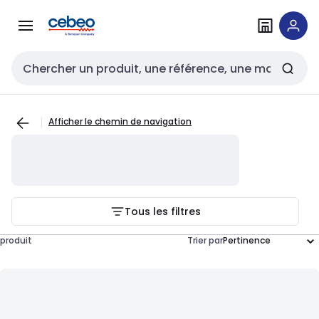
Passer à la
Passer
navigation
au
contenu
Entrée de recherche
Afficher le chemin de navigation
Tous les filtres
produit
Trier par