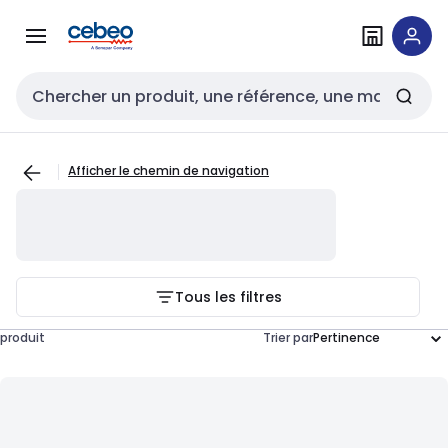
Passer à la
Passer
navigation
au
contenu
Entrée de recherche
Afficher le chemin de navigation
Tous les filtres
produit
Trier par