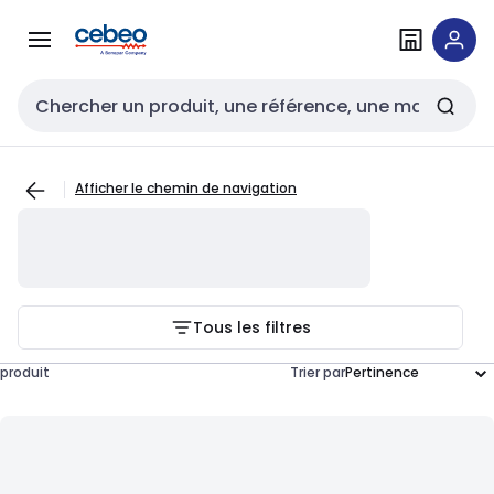
Passer à la
Passer
navigation
au
contenu
Entrée de recherche
Afficher le chemin de navigation
Tous les filtres
produit
Trier par