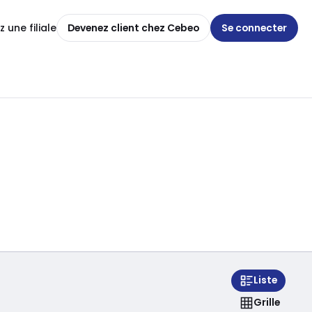
 une filiale
Devenez client chez Cebeo
Se connecter
Liste
Grille