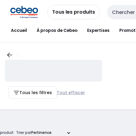
Passer à la
Passer
navigation
au
Tous les produits
Entrée de re
contenu
Accueil
À propos de Cebeo
Expertises
Promot
Tous les filtres
Tout effacer
produit
Trier par