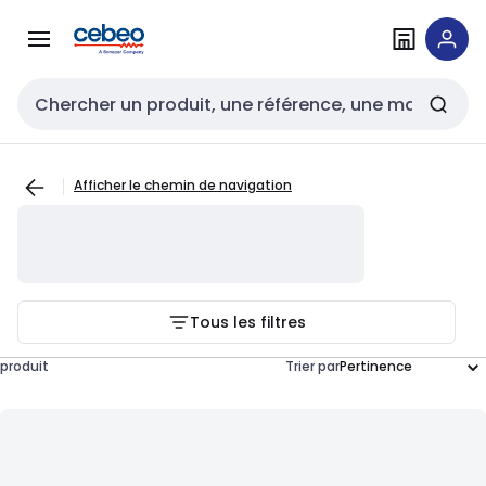
Passer à la
Passer
navigation
au
contenu
Entrée de recherche
Afficher le chemin de navigation
Tous les filtres
produit
Trier par