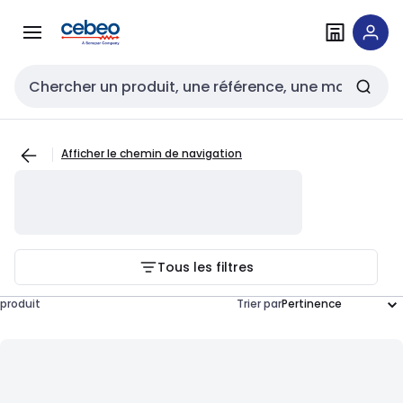
Passer à la
Passer
navigation
au
contenu
Entrée de recherche
Afficher le chemin de navigation
Tous les filtres
produit
Trier par