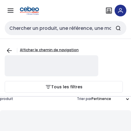
Passer à la
Passer
navigation
au
contenu
Entrée de recherche
Afficher le chemin de navigation
Tous les filtres
produit
Trier par