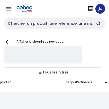
Passer à la
Passer
navigation
au
contenu
Entrée de recherche
Afficher le chemin de navigation
Tous les filtres
produit
Trier par