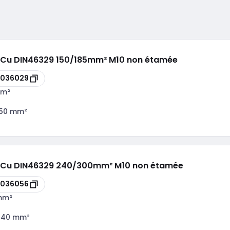
u/Cu DIN46329 150/185mm² M10 non étamée
8036029
mm²
150 mm²
lu/Cu DIN46329 240/300mm² M10 non étamée
8036056
mm²
240 mm²