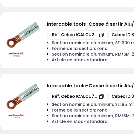
Intercable tools
-
Cosse à sertir A
Copier
Copier
Réf. Cebeo
ICALCU24012
Cebeo ID
Section nominale aluminium, SE:
300 
Forme de la section:
rond
Section nominale aluminium, RM/SM:
Article en stock standard
Intercable tools
-
Cosse à sertir A
Copier
Copier
Réf. Cebeo
ICALCU7010
Cebeo ID
8
Section nominale aluminium, SE:
95 m
Forme de la section:
rond
Section nominale aluminium, RM/SM:
Article en stock standard