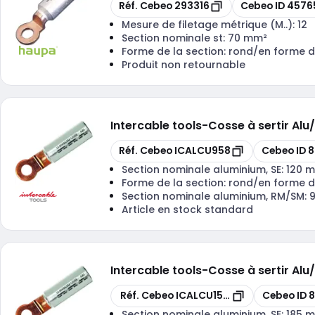
Copier
Copier
Réf. Cebeo
293316
Cebeo ID
4576
Mesure de filetage métrique (M..):
12
Section nominale st:
70 mm²
Forme de la section:
rond/en forme d
Produit non retournable
Intercable tools
-
Cosse à sertir A
Copier
Copier
Réf. Cebeo
ICALCU958
Cebeo ID
8
Section nominale aluminium, SE:
120 
Forme de la section:
rond/en forme d
Section nominale aluminium, RM/SM:
Article en stock standard
Intercable tools
-
Cosse à sertir Al
Copier
Copier
Réf. Cebeo
ICALCU15012
Cebeo ID
Section nominale aluminium, SE:
185 