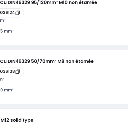
lu/Cu DIN46329 95/120mm² M10 non étamée
036124
mm²
95 mm²
lu/Cu DIN46329 50/70mm² M8 non étamée
036108
m²
50 mm²
M12 solid type