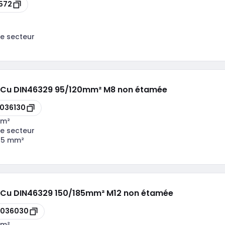
572
e secteur
lu/Cu DIN46329 95/120mm² M8 non étamée
036130
mm²
e secteur
95 mm²
u/Cu DIN46329 150/185mm² M12 non étamée
8036030
mm²