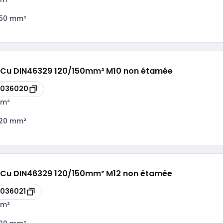
150 mm²
u/Cu DIN46329 120/150mm² M10 non étamée
8036020
mm²
120 mm²
u/Cu DIN46329 120/150mm² M12 non étamée
036021
mm²