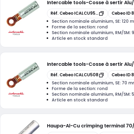
Intercable tools
-
Cosse à sertir A
Copier
Copier
Réf. Cebeo
ICALCU9510
Cebeo ID
8
Section nominale aluminium, SE:
120 
Forme de la section:
rond
Section nominale aluminium, RM/SM:
Article en stock standard
Intercable tools
-
Cosse à sertir A
Copier
Copier
Réf. Cebeo
ICALCU508
Cebeo ID
8
Section nominale aluminium, SE:
70 m
Forme de la section:
rond
Section nominale aluminium, RM/SM:
Article en stock standard
Haupa
-
Al-Cu crimping terminal 70/