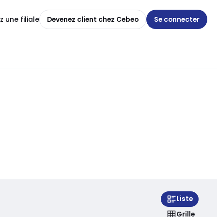
 une filiale
Devenez client chez Cebeo
Se connecter
Liste
Grille