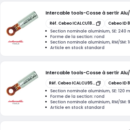
Intercable tools
-
Cosse à sertir A
Copier
Copier
Réf. Cebeo
ICALCU18512
Cebeo ID
Section nominale aluminium, SE:
240 
Forme de la section:
rond
Section nominale aluminium, RM/SM:
Article en stock standard
Intercable tools
-
Cosse à sertir Al
Copier
Copier
Réf. Cebeo
ICALCU9512
Cebeo ID
8
Section nominale aluminium, SE:
120 
Forme de la section:
rond
Section nominale aluminium, RM/SM:
Article en stock standard