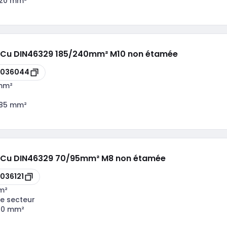
120 mm²
lu/Cu DIN46329 185/240mm² M10 non étamée
8036044
mm²
185 mm²
lu/Cu DIN46329 70/95mm² M8 non étamée
036121
m²
e secteur
70 mm²