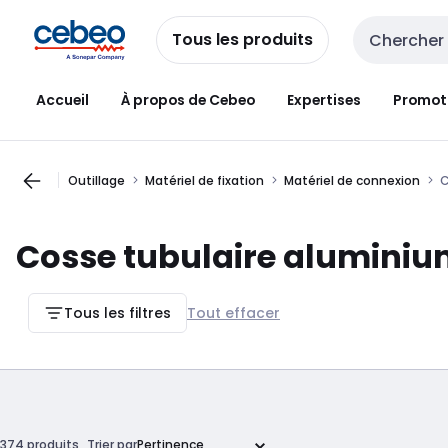
Passer à la
Passer
navigation
au
Tous les produits
Entrée de re
contenu
Accueil
À propos de Cebeo
Expertises
Promot
Outillage
Matériel de fixation
Matériel de connexion
C
Cosse tubulaire alumini
Tous les filtres
Tout effacer
374 produits
Trier par