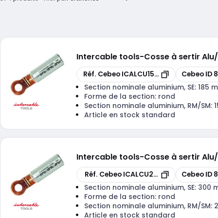
Intercable tools
-
Cosse à sertir Al
Copier
Copier
Réf. Cebeo
ICALCU15010
Cebeo ID
Section nominale aluminium, SE:
185 
Forme de la section:
rond
Section nominale aluminium, RM/SM:
Article en stock standard
Intercable tools
-
Cosse à sertir A
Copier
Copier
Réf. Cebeo
ICALCU24010
Cebeo ID
Section nominale aluminium, SE:
300 
Forme de la section:
rond
Section nominale aluminium, RM/SM:
Article en stock standard