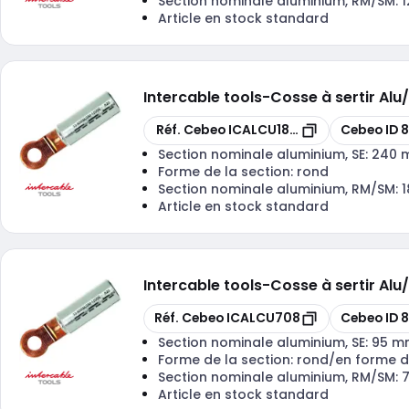
Section nominale aluminium, RM/SM:
Article en stock standard
Intercable tools
-
Cosse à sertir A
Copier
Copier
Réf. Cebeo
ICALCU18510
Cebeo ID
Section nominale aluminium, SE:
240 
Forme de la section:
rond
Section nominale aluminium, RM/SM:
Article en stock standard
Intercable tools
-
Cosse à sertir A
Copier
Copier
Réf. Cebeo
ICALCU708
Cebeo ID
8
Section nominale aluminium, SE:
95 m
Forme de la section:
rond/en forme d
Section nominale aluminium, RM/SM:
Article en stock standard