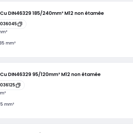
lu/Cu DIN46329 185/240mm² M12 non étamée
8036045
mm²
185 mm²
u/Cu DIN46329 95/120mm² M12 non étamée
036125
mm²
95 mm²