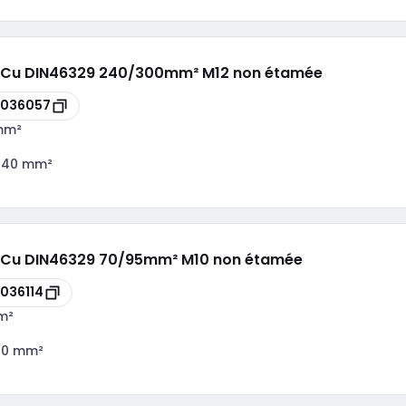
lu/Cu DIN46329 240/300mm² M12 non étamée
8036057
mm²
240 mm²
lu/Cu DIN46329 70/95mm² M10 non étamée
036114
m²
70 mm²