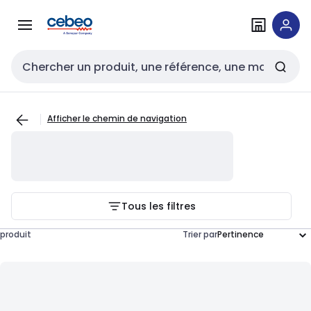
Passer à la
Passer
navigation
au
contenu
Entrée de recherche
Afficher le chemin de navigation
Tous les filtres
produit
Trier par