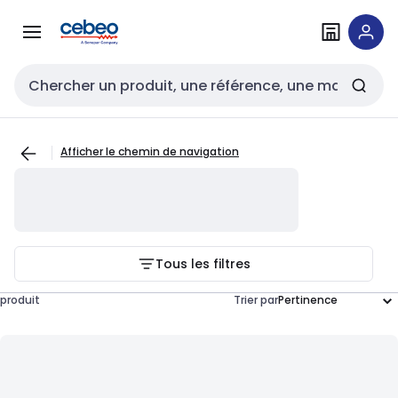
Passer à la
Passer
navigation
au
contenu
Entrée de recherche
Afficher le chemin de navigation
Tous les filtres
produit
Trier par