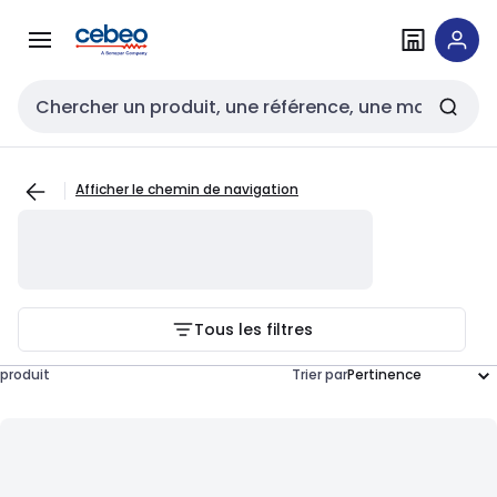
Passer à la
Passer
navigation
au
contenu
Entrée de recherche
Afficher le chemin de navigation
Tous les filtres
produit
Trier par