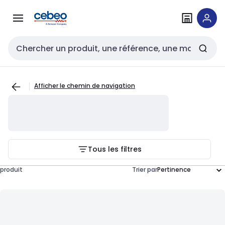
Passer à la
Passer
navigation
au
contenu
Entrée de recherche
Afficher le chemin de navigation
Tous les filtres
produit
Trier par