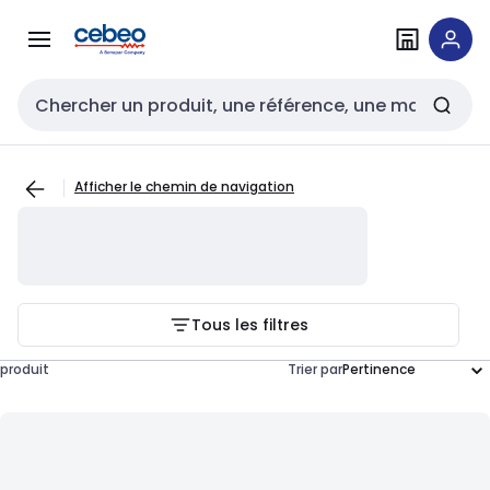
Passer à la
Passer
navigation
au
contenu
Entrée de recherche
Afficher le chemin de navigation
Tous les filtres
produit
Trier par