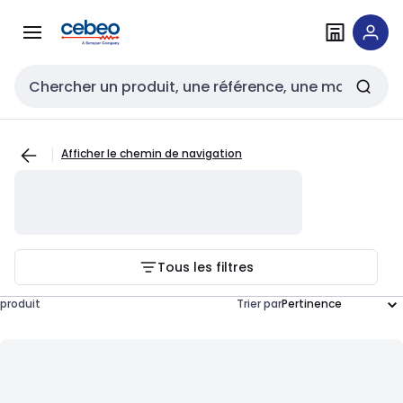
Passer à la
Passer
navigation
au
contenu
Entrée de recherche
Afficher le chemin de navigation
Tous les filtres
produit
Trier par