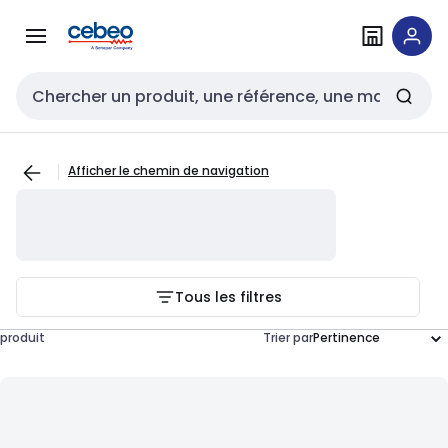
Passer à la
Passer
navigation
au
contenu
Entrée de recherche
Afficher le chemin de navigation
Tous les filtres
produit
Trier par