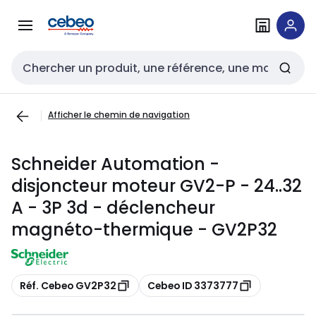
Passer à la
Passer
navigation
au
contenu
Entrée de recherche
Afficher le chemin de navigation
Schneider Automation -
disjoncteur moteur GV2-P - 24..32
A - 3P 3d - déclencheur
magnéto-thermique - GV2P32
Copier
Copier
Réf. Cebeo GV2P32
Cebeo ID 3373777