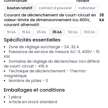
commande
:
rotatif
Autres variantes (combinaison actuelle imp
Autres variantes (
bouton rotatif
contact à poussoir
culbuteur
Courant de déclenchement de court-circuit en
35
valeur-limite de dimensionnement Icu 400V,
kA
courant alternatif
:
Autres variantes (combinaison actuelle impossible)
Autres variantes (combinaison actuelle impossible)
Autres variantes (combinaison actuelle impo
Autres variantes (combina
Autres variante
10 kA
15 kA
25 kA
35 kA
50 kA
100 kA
Spécificités essentielles
Zone de réglage surcharge
-
24...32
A
Puissance de service de mesure AC-3, 400V
-
15
kW
Domaine de réglage du déclencheur non différé
de court-circuit
-
416
A
Technique de déclenchement
-
Thermo-
magnétique
Nombre de pôles
-
3
Emballages et conditions
1
pièce
Article en stock standard