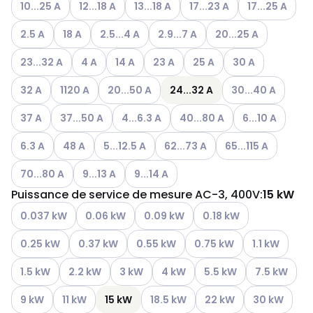
10...25 A
12...18 A
13...18 A
17...23 A
17...25 A
Autres variantes (combinaison actuelle impossible)
Autres variantes (combinaison actuelle impossible)
Autres variantes (combinaison actuelle impos
Autres variantes (combinaison ac
Autres variantes (com
2.5 A
18 A
2.5...4 A
2.9...7 A
20...25 A
Autres variantes (combinaison actuelle impossible)
Autres variantes (combinaison actuelle impossibl
Autres variantes (combinaison actuelle im
Autres variantes (combinaison act
Autres variantes (combina
Autres variantes 
23...32 A
4 A
14 A
23 A
25 A
30 A
Autres variantes (combinaison actuelle impossible)
Autres variantes (combinaison actuelle impossible)
Autres variantes (combinaison actuelle imp
Autres variantes (
32 A
1120 A
20...50 A
24...32 A
30...40 A
Autres variantes (combinaison actuelle impossible)
Autres variantes (combinaison actuelle impossible)
Autres variantes (combinaison actuelle i
Autres variantes (combinaiso
Autres variante
37 A
37...50 A
4...6.3 A
40...80 A
6...10 A
Autres variantes (combinaison actuelle impossible)
Autres variantes (combinaison actuelle impossible)
Autres variantes (combinaison actuelle impo
Autres variantes (combinaison a
Autres variantes (c
6.3 A
48 A
5...12.5 A
62...73 A
65...115 A
Autres variantes (combinaison actuelle impossible)
Autres variantes (combinaison actuelle impossib
Autres variantes (combinaison actuell
70...80 A
9...13 A
9...14 A
Puissance de service de mesure AC-3, 400V
:
15 kW
Autres variantes (combinaison actuelle impossible)
Autres variantes (combinaison actuelle impossib
Autres variantes (combinaison actue
Autres variantes (combi
0.037 kW
0.06 kW
0.09 kW
0.18 kW
Autres variantes (combinaison actuelle impossible)
Autres variantes (combinaison actuelle impossibl
Autres variantes (combinaison actuell
Autres variantes (combina
Autres varian
0.25 kW
0.37 kW
0.55 kW
0.75 kW
1.1 kW
Autres variantes (combinaison actuelle impossible)
Autres variantes (combinaison actuelle impossible)
Autres variantes (combinaison actuelle i
Autres variantes (combinaison ac
Autres variantes (combi
Autres varian
1.5 kW
2.2 kW
3 kW
4 kW
5.5 kW
7.5 kW
Autres variantes (combinaison actuelle impossible)
Autres variantes (combinaison actuelle impossible)
Autres variantes (combinaison actu
Autres variantes (combi
Autres varian
9 kW
11 kW
15 kW
18.5 kW
22 kW
30 kW