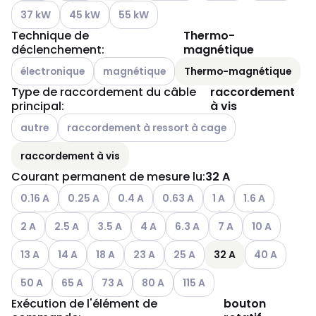
Autres variantes (combinaison actuelle impossible)
Autres variantes (combinaison actuelle impossible)
Autres variantes (combinaison actuelle i
37 kW
45 kW
55 kW
Technique de
Thermo-
déclenchement
:
magnétique
Autres variantes (combinaison actuelle impossible)
Autres variantes (combinaison actuelle impo
électronique
magnétique
Thermo-magnétique
Type de raccordement du câble
raccordement
principal
:
à vis
Autres variantes (combinaison actuelle impossible)
Autres variantes (combinaison actuelle impossible)
autre
raccordement à ressort à cage
raccordement à vis
Courant permanent de mesure lu
:
32 A
Autres variantes (combinaison actuelle impossible)
Autres variantes (combinaison actuelle impossible)
Autres variantes (combinaison actuelle im
Autres variantes (combinaison ac
Autres variantes (comb
Autres variantes
0.16 A
0.25 A
0.4 A
0.63 A
1 A
1.6 A
Autres variantes (combinaison actuelle impossible)
Autres variantes (combinaison actuelle impossible)
Autres variantes (combinaison actuelle imposs
Autres variantes (combinaison actuel
Autres variantes (combinaison
Autres variantes (com
Autres variant
2 A
2.5 A
3.5 A
4 A
6.3 A
7 A
10 A
Autres variantes (combinaison actuelle impossible)
Autres variantes (combinaison actuelle impossible)
Autres variantes (combinaison actuelle imposs
Autres variantes (combinaison actuell
Autres variantes (combinaison 
Autres variant
13 A
14 A
18 A
23 A
25 A
32 A
40 A
Autres variantes (combinaison actuelle impossible)
Autres variantes (combinaison actuelle impossible)
Autres variantes (combinaison actuelle impos
Autres variantes (combinaison actuel
Autres variantes (combinaiso
50 A
65 A
73 A
80 A
115 A
Exécution de l'élément de
bouton