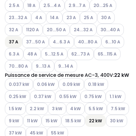
Autres variantes (combinaison actuelle impossible)
Autres variantes (combinaison actuelle impossible)
Autres variantes (combinaison actuelle impos
Autres variantes (combinaison ac
Autres variantes (com
2.5 A
18 A
2.5...4 A
2.9...7 A
20...25 A
Autres variantes (combinaison actuelle impossible)
Autres variantes (combinaison actuelle impossibl
Autres variantes (combinaison actuelle im
Autres variantes (combinaison act
Autres variantes (combina
Autres variantes 
23...32 A
4 A
14 A
23 A
25 A
30 A
Autres variantes (combinaison actuelle impossible)
Autres variantes (combinaison actuelle impossible)
Autres variantes (combinaison actuelle imp
Autres variantes (combinaison 
Autres variantes (
32 A
1120 A
20...50 A
24...32 A
30...40 A
Autres variantes (combinaison actuelle impossible)
Autres variantes (combinaison actuelle i
Autres variantes (combinaiso
Autres variante
37 A
37...50 A
4...6.3 A
40...80 A
6...10 A
Autres variantes (combinaison actuelle impossible)
Autres variantes (combinaison actuelle impossible)
Autres variantes (combinaison actuelle impo
Autres variantes (combinaison a
Autres variantes (c
6.3 A
48 A
5...12.5 A
62...73 A
65...115 A
Autres variantes (combinaison actuelle impossible)
Autres variantes (combinaison actuelle impossib
Autres variantes (combinaison actuell
70...80 A
9...13 A
9...14 A
Puissance de service de mesure AC-3, 400V
:
22 kW
Autres variantes (combinaison actuelle impossible)
Autres variantes (combinaison actuelle impossib
Autres variantes (combinaison actue
Autres variantes (combi
0.037 kW
0.06 kW
0.09 kW
0.18 kW
Autres variantes (combinaison actuelle impossible)
Autres variantes (combinaison actuelle impossibl
Autres variantes (combinaison actuell
Autres variantes (combina
Autres varian
0.25 kW
0.37 kW
0.55 kW
0.75 kW
1.1 kW
Autres variantes (combinaison actuelle impossible)
Autres variantes (combinaison actuelle impossible)
Autres variantes (combinaison actuelle i
Autres variantes (combinaison ac
Autres variantes (combi
Autres varian
1.5 kW
2.2 kW
3 kW
4 kW
5.5 kW
7.5 kW
Autres variantes (combinaison actuelle impossible)
Autres variantes (combinaison actuelle impossible)
Autres variantes (combinaison actuelle impo
Autres variantes (combinaison actu
Autres varian
9 kW
11 kW
15 kW
18.5 kW
22 kW
30 kW
Autres variantes (combinaison actuelle impossible)
Autres variantes (combinaison actuelle impossible)
Autres variantes (combinaison actuelle i
37 kW
45 kW
55 kW