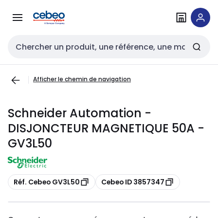
Passer à la
Passer
navigation
au
contenu
Entrée de recherche
Afficher le chemin de navigation
Schneider Automation -
DISJONCTEUR MAGNETIQUE 50A -
GV3L50
Copier
Copier
Réf. Cebeo GV3L50
Cebeo ID 3857347