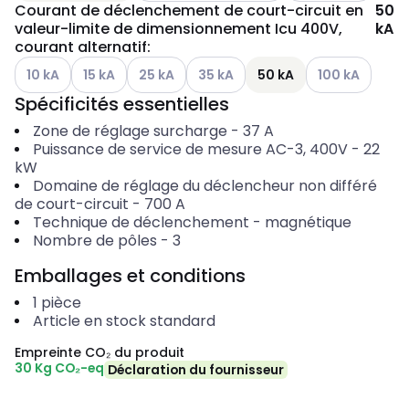
Courant de déclenchement de court-circuit en
50
valeur-limite de dimensionnement Icu 400V,
kA
courant alternatif
:
Autres variantes (combinaison actuelle impossible)
Autres variantes (combinaison actuelle impossible)
Autres variantes (combinaison actuelle impo
Autres variantes (combinaison actu
Autres variante
10 kA
15 kA
25 kA
35 kA
50 kA
100 kA
Spécificités essentielles
Zone de réglage surcharge
-
37
A
Puissance de service de mesure AC-3, 400V
-
22
kW
Domaine de réglage du déclencheur non différé
de court-circuit
-
700
A
Technique de déclenchement
-
magnétique
Nombre de pôles
-
3
Emballages et conditions
1
pièce
Article en stock standard
Empreinte CO₂ du produit
30 Kg CO₂-eq
Déclaration du fournisseur