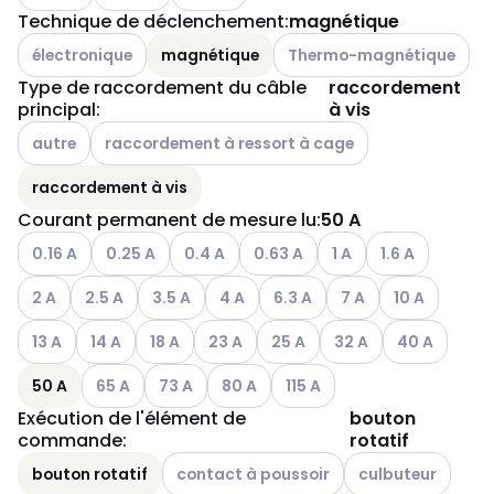
Technique de déclenchement
:
magnétique
Autres variantes (combinaison actuelle impossible)
Autres variantes (combinais
électronique
magnétique
Thermo-magnétique
Type de raccordement du câble
raccordement
principal
:
à vis
Autres variantes (combinaison actuelle impossible)
Autres variantes (combinaison actuelle impossible)
autre
raccordement à ressort à cage
raccordement à vis
Courant permanent de mesure lu
:
50 A
Autres variantes (combinaison actuelle impossible)
Autres variantes (combinaison actuelle impossible)
Autres variantes (combinaison actuelle im
Autres variantes (combinaison ac
Autres variantes (comb
Autres variantes
0.16 A
0.25 A
0.4 A
0.63 A
1 A
1.6 A
Autres variantes (combinaison actuelle impossible)
Autres variantes (combinaison actuelle impossible)
Autres variantes (combinaison actuelle imposs
Autres variantes (combinaison actuel
Autres variantes (combinaison
Autres variantes (com
Autres variant
2 A
2.5 A
3.5 A
4 A
6.3 A
7 A
10 A
Autres variantes (combinaison actuelle impossible)
Autres variantes (combinaison actuelle impossible)
Autres variantes (combinaison actuelle imposs
Autres variantes (combinaison actuell
Autres variantes (combinaison 
Autres variantes (comb
Autres variant
13 A
14 A
18 A
23 A
25 A
32 A
40 A
Autres variantes (combinaison actuelle impossible)
Autres variantes (combinaison actuelle impos
Autres variantes (combinaison actuel
Autres variantes (combinaiso
50 A
65 A
73 A
80 A
115 A
Exécution de l'élément de
bouton
commande
:
rotatif
Autres variantes (combinaison actuelle imp
Autres variantes (
bouton rotatif
contact à poussoir
culbuteur