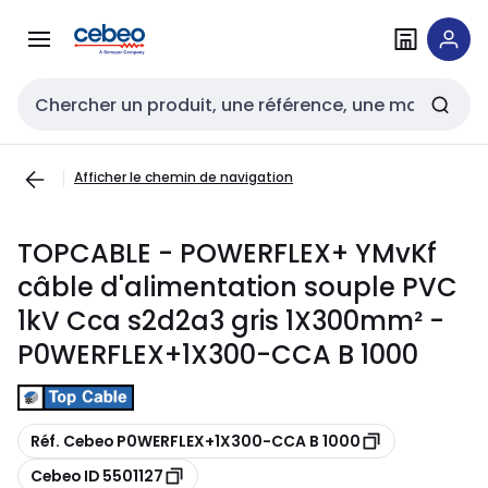
Passer à la
Passer
navigation
au
contenu
Entrée de recherche
Afficher le chemin de navigation
TOPCABLE - POWERFLEX+ YMvKf
câble d'alimentation souple PVC
1kV Cca s2d2a3 gris 1X300mm² -
P0WERFLEX+1X300-CCA B 1000
Copier
Réf. Cebeo P0WERFLEX+1X300-CCA B 1000
Copier
Cebeo ID 5501127