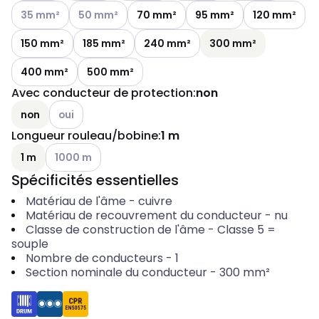
Autres variantes (combinaison actuelle impossible)
Autres variantes (combinaison actuelle impossible
35 mm²
50 mm²
70 mm²
95 mm²
120 mm²
150 mm²
185 mm²
240 mm²
300 mm²
400 mm²
500 mm²
Avec conducteur de protection
:
non
Autres variantes (combinaison actuelle impossible)
non
oui
Longueur rouleau/bobine
:
1 m
Autres variantes (combinaison actuelle impossible)
1 m
1000 m
Spécificités essentielles
Matériau de l'âme
-
cuivre
Matériau de recouvrement du conducteur
-
nu
Classe de construction de l'âme
-
Classe 5 =
souple
Nombre de conducteurs
-
1
Section nominale du conducteur
-
300
mm²