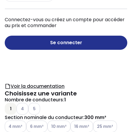
Connectez-vous ou créez un compte pour accéder
au prix et commander
Se connecter
Voir la documentation
Choisissez une variante
Nombre de conducteurs
:
1
Autres variantes (combinaison actuelle impossible)
Autres variantes (combinaison actuelle impossible
1
4
5
Section nominale du conducteur
:
300 mm²
Autres variantes (combinaison actuelle impossible)
Autres variantes (combinaison actuelle impossible)
Autres variantes (combinaison actuelle i
Autres variantes (combinaison
Autres variantes (
4 mm²
6 mm²
10 mm²
16 mm²
25 mm²