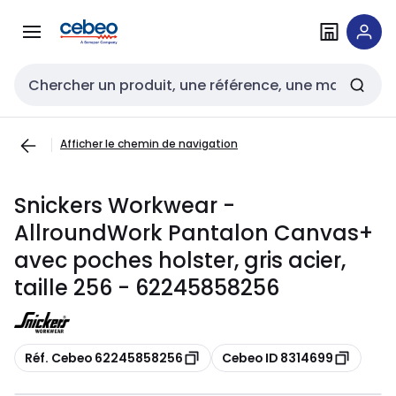
Passer à la
Passer
navigation
au
contenu
Entrée de recherche
Afficher le chemin de navigation
Snickers Workwear -
AllroundWork Pantalon Canvas+
avec poches holster, gris acier,
taille 256 - 62245858256
Copier
Copier
Réf. Cebeo 62245858256
Cebeo ID 8314699