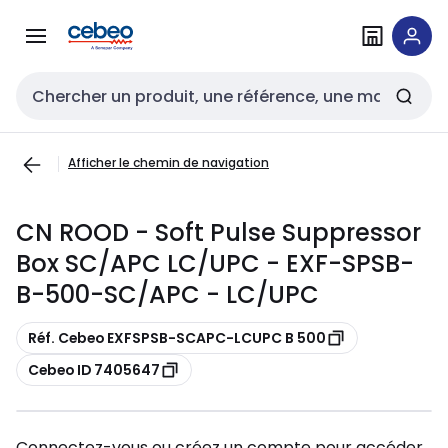
Passer à la
Passer
navigation
au
contenu
Entrée de recherche
Afficher le chemin de navigation
CN ROOD - Soft Pulse Suppressor
Box SC/APC LC/UPC - EXF-SPSB-
B-500-SC/APC - LC/UPC
Copier
Réf. Cebeo EXFSPSB-SCAPC-LCUPC B 500
Copier
Cebeo ID 7405647
Connectez-vous ou créez un compte pour accéder