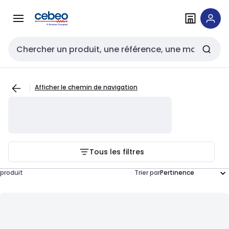
Passer à la
Passer
navigation
au
contenu
Entrée de recherche
Afficher le chemin de navigation
Tous les filtres
produit
Trier par