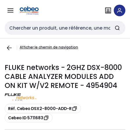
Passer à la
Passer
navigation
au
contenu
Entrée de recherche
Afficher le chemin de navigation
FLUKE networks - 2GHZ DSX-8000
CABLE ANALYZER MODULES ADD
ON KIT W/V2 REMOTE - 4954904
Copier
Réf. Cebeo DSX2-8000-ADD-R
Copier
Cebeo ID 5711683