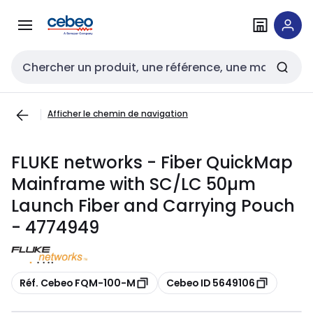
Passer à la
Passer
navigation
au
contenu
Entrée de recherche
Afficher le chemin de navigation
FLUKE networks - Fiber QuickMap
Mainframe with SC/LC 50µm
Launch Fiber and Carrying Pouch
- 4774949
Copier
Copier
Réf. Cebeo FQM-100-M
Cebeo ID 5649106