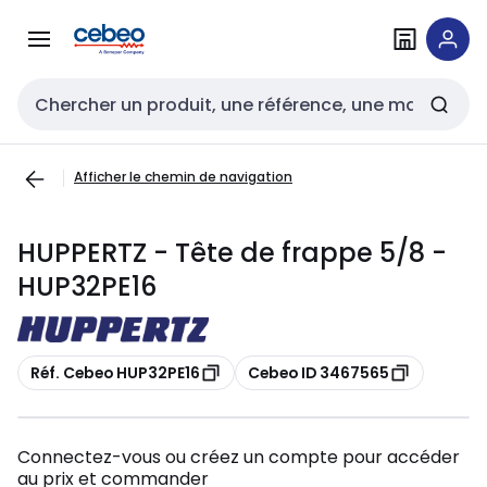
Passer à la
Passer
navigation
au
contenu
Entrée de recherche
Afficher le chemin de navigation
HUPPERTZ - Tête de frappe 5/8 -
HUP32PE16
Copier
Copier
Réf. Cebeo HUP32PE16
Cebeo ID 3467565
Connectez-vous ou créez un compte pour accéder
au prix et commander