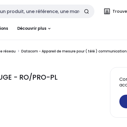
Trouvez
cherche
ions
Découvrir plus
de réseau
Datacom - Appareil de mesure pour ( télé ) communication
UGE - RO/PRO-PL
Con
acc