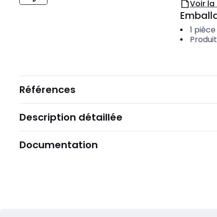
Voir l
Emballa
1
pièce
Produi
Références
Description détaillée
Documentation