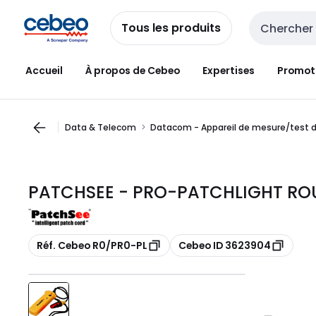
Passer à la
Passer
navigation
au
Tous les produits
Entrée de re
contenu
Accueil
À propos de Cebeo
Expertises
Promot
Data & Telecom
Datacom - Appareil de mesure/test 
PATCHSEE - PRO-PATCHLIGHT RO
Copier
Copier
Réf. Cebeo R0/PR0-PL
Cebeo ID 3623904