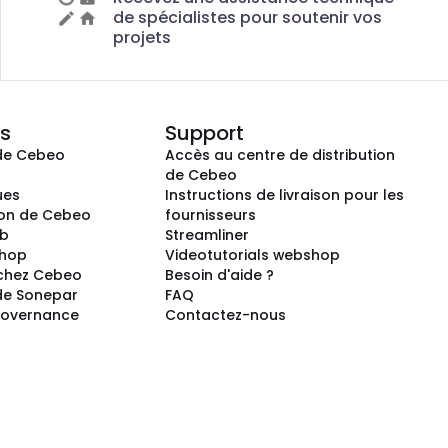
de spécialistes pour soutenir vos
projets
s
Support
de Cebeo
Accès au centre de distribution
s
de Cebeo
ues
Instructions de livraison pour les
ion de Cebeo
fournisseurs
ub
Streamliner
shop
Videotutorials webshop
 chez Cebeo
Besoin d'aide ?
de Sonepar
FAQ
Governance
Contactez-nous