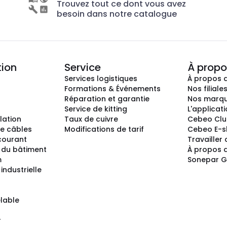
Trouvez tout ce dont vous avez
besoin dans notre catalogue
tion
Service
À propo
Services logistiques
À propos 
Formations & Événements
Nos filiale
Réparation et garantie
Nos marq
Service de kitting
L'applicat
llation
Taux de cuivre
Cebeo Cl
e câbles
Modifications de tarif
Cebeo E-
 courant
Travailler
 du bâtiment
À propos 
m
Sonepar 
industrielle
lable
r