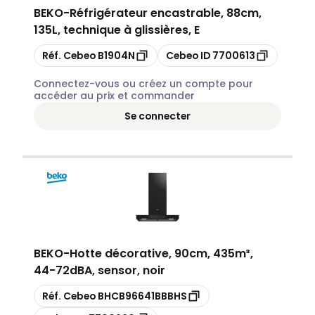
BEKO
-
Réfrigérateur encastrable, 88cm,
135L, technique à glissières, E
Copier
Copier
Réf. Cebeo
B1904N
Cebeo ID
7700613
Connectez-vous ou créez un compte pour
accéder au prix et commander
Se connecter
BEKO
-
Hotte décorative, 90cm, 435m³,
44-72dBA, sensor, noir
Copier
Réf. Cebeo
BHCB96641BBBHS
Copier