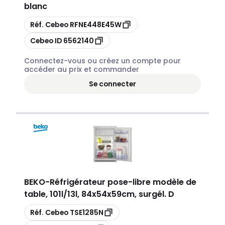
blanc
Copier
Réf. Cebeo
RFNE448E45W
Copier
Cebeo ID
6562140
Connectez-vous ou créez un compte pour
accéder au prix et commander
Se connecter
BEKO
-
Réfrigérateur pose-libre modèle de
table, 101l/13l, 84x54x59cm, surgél. D
Copier
Réf. Cebeo
TSE1285N