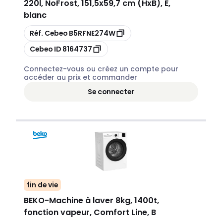
220l, NoFrost, 151,5x59,7 cm (HxB), E,
blanc
Copier
Réf. Cebeo
B5RFNE274W
Copier
Cebeo ID
8164737
Connectez-vous ou créez un compte pour
accéder au prix et commander
Se connecter
fin de vie
BEKO
-
Machine à laver 8kg, 1400t,
fonction vapeur, Comfort Line, B