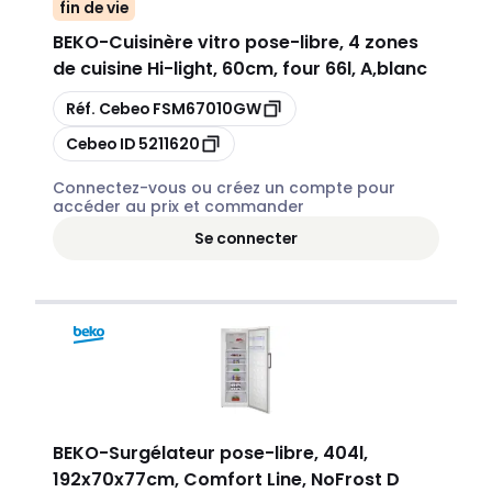
fin de vie
BEKO
-
Cuisinère vitro pose-libre, 4 zones
de cuisine Hi-light, 60cm, four 66l, A,blanc
Copier
Réf. Cebeo
FSM67010GW
Copier
Cebeo ID
5211620
Connectez-vous ou créez un compte pour
accéder au prix et commander
Se connecter
BEKO
-
Surgélateur pose-libre, 404l,
192x70x77cm, Comfort Line, NoFrost D