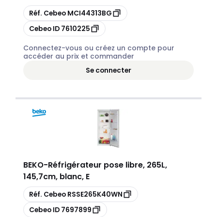
Copier
Réf. Cebeo
MCI44313BG
Copier
Cebeo ID
7610225
Connectez-vous ou créez un compte pour
accéder au prix et commander
Se connecter
BEKO
-
Réfrigérateur pose libre, 265L,
145,7cm, blanc, E
Copier
Réf. Cebeo
RSSE265K40WN
Copier
Cebeo ID
7697899