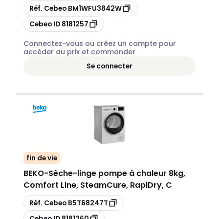
Copier
Réf. Cebeo
BM1WFU3842W
Copier
Cebeo ID
8181257
Connectez-vous ou créez un compte pour
accéder au prix et commander
Se connecter
fin de vie
BEKO
-
Sèche-linge pompe à chaleur 8kg,
Comfort Line, SteamCure, RapiDry, C
Copier
Réf. Cebeo
B5T68247T
Copier
Cebeo ID
8181260