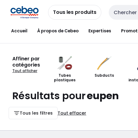
Passer à la
Passer
navigation
au
Tous les produits
Entrée de re
contenu
Accueil
À propos de Cebeo
Expertises
Promot
Affiner par
catégories
Tout afficher
Tubes
Subducts
plastiques
inst
fle
Résultats pour
eupen
Tous les filtres
Tout effacer