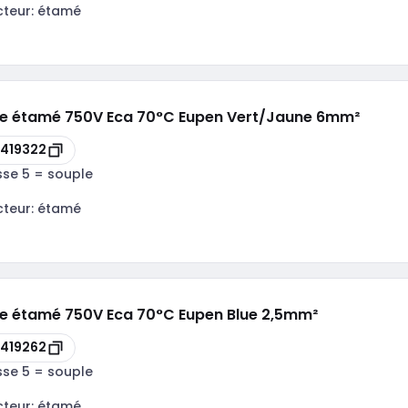
cteur:
étamé
le étamé 750V Eca 70°C Eupen Vert/Jaune 6mm²
419322
sse 5 = souple
cteur:
étamé
le étamé 750V Eca 70°C Eupen Blue 2,5mm²
419262
sse 5 = souple
cteur:
étamé