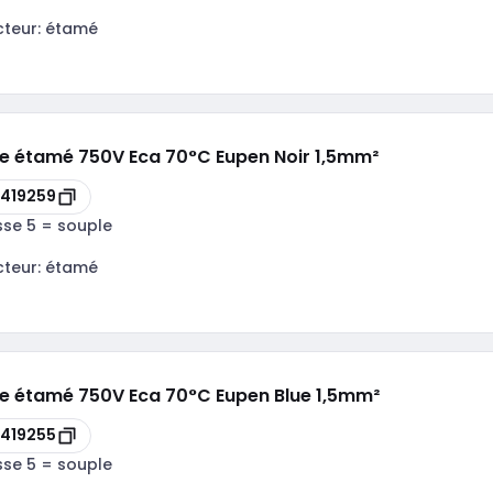
cteur:
étamé
le étamé 750V Eca 70°C Eupen Noir 1,5mm²
419259
sse 5 = souple
cteur:
étamé
le étamé 750V Eca 70°C Eupen Blue 1,5mm²
419255
sse 5 = souple