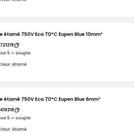
le étamé 750V Eca 70°C Eupen Blue 10mm²
721219
sse 5 = souple
cteur:
étamé
le étamé 750V Eca 70°C Eupen Blue 6mm²
419318
sse 5 = souple
cteur:
étamé