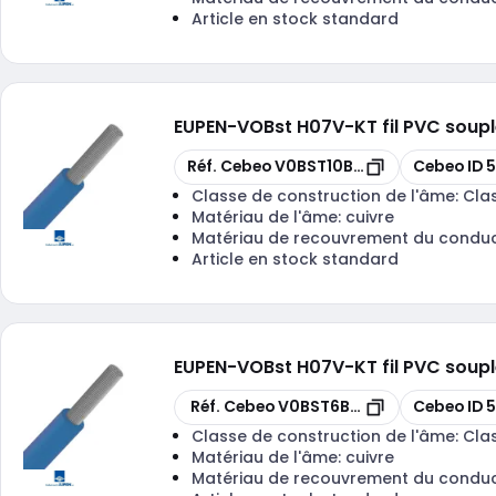
Article en stock standard
EUPEN
-
VOBst H07V-KT fil PVC soup
Copier
Copier
Réf. Cebeo
V0BST10B-ECA B 500
Cebeo ID
5
Classe de construction de l'âme:
Cla
Matériau de l'âme:
cuivre
Matériau de recouvrement du condu
Article en stock standard
EUPEN
-
VOBst H07V-KT fil PVC soup
Copier
Copier
Réf. Cebeo
V0BST6B-ECA R 100
Cebeo ID
5
Classe de construction de l'âme:
Cla
Matériau de l'âme:
cuivre
Matériau de recouvrement du condu