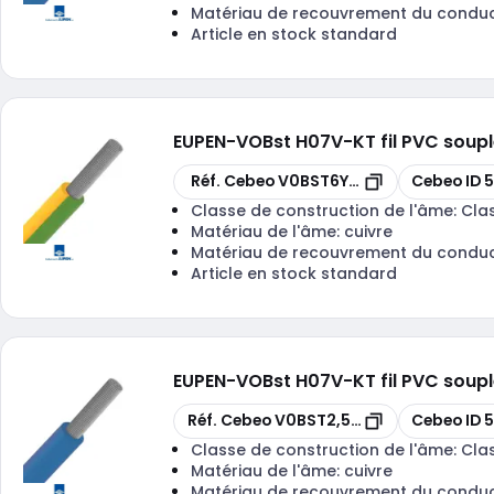
Matériau de recouvrement du condu
Article en stock standard
EUPEN
-
VOBst H07V-KT fil PVC soup
Copier
Copier
Réf. Cebeo
V0BST6YG-ECA R 100
Cebeo ID
5
Classe de construction de l'âme:
Cla
Matériau de l'âme:
cuivre
Matériau de recouvrement du condu
Article en stock standard
EUPEN
-
VOBst H07V-KT fil PVC soup
Copier
Copier
Réf. Cebeo
V0BST2,5B-ECA R 100
Cebeo ID
5
Classe de construction de l'âme:
Cla
Matériau de l'âme:
cuivre
Matériau de recouvrement du condu