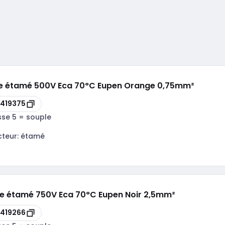
le étamé 500V Eca 70°C Eupen Orange 0,75mm²
419375
sse 5 = souple
cteur:
étamé
le étamé 750V Eca 70°C Eupen Noir 2,5mm²
419266