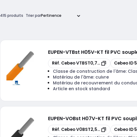
415 produits
Trier par
EUPEN
-
VTBst H05V-KT fil PVC soup
Copier
Copier
Réf. Cebeo
VTBST0,750R-ECA R 100
Cebeo ID
5
Classe de construction de l'âme:
Cla
Matériau de l'âme:
cuivre
Matériau de recouvrement du condu
Article en stock standard
EUPEN
-
VOBst H07V-KT fil PVC soup
Copier
Copier
Réf. Cebeo
V0BST2,5N-ECA R 100
Cebeo ID
5