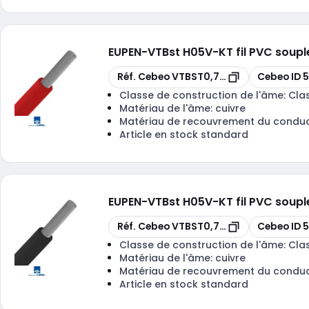
EUPEN
-
VTBst H05V-KT fil PVC soup
Copier
Copier
Réf. Cebeo
VTBST0,75R-ECA R 100
Cebeo ID
5
Classe de construction de l'âme:
Cla
Matériau de l'âme:
cuivre
Matériau de recouvrement du condu
Article en stock standard
EUPEN
-
VTBst H05V-KT fil PVC soup
Copier
Copier
Réf. Cebeo
VTBST0,75N-ECA R 100
Cebeo ID
5
Classe de construction de l'âme:
Cla
Matériau de l'âme:
cuivre
Matériau de recouvrement du condu
Article en stock standard