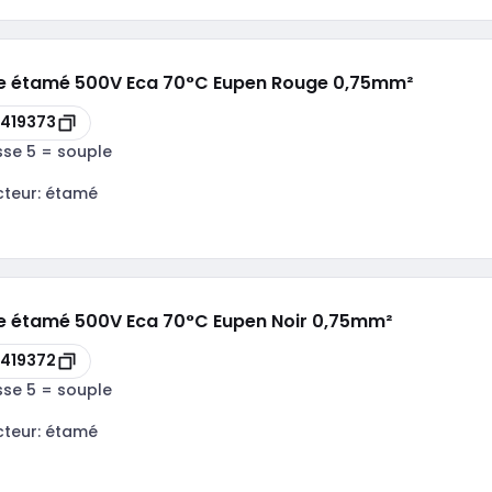
le étamé 500V Eca 70°C Eupen Rouge 0,75mm²
419373
sse 5 = souple
cteur:
étamé
le étamé 500V Eca 70°C Eupen Noir 0,75mm²
419372
sse 5 = souple
cteur:
étamé