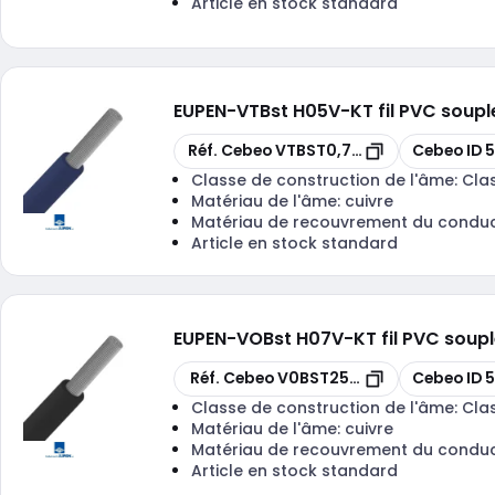
Article en stock standard
EUPEN
-
VTBst H05V-KT fil PVC soup
Copier
Copier
Réf. Cebeo
VTBST0,75DB-ECA R 100
Cebeo ID
5
Classe de construction de l'âme:
Cla
Matériau de l'âme:
cuivre
Matériau de recouvrement du condu
Article en stock standard
EUPEN
-
VOBst H07V-KT fil PVC soup
Copier
Copier
Réf. Cebeo
V0BST25N-ECA B 1000
Cebeo ID
5
Classe de construction de l'âme:
Cla
Matériau de l'âme:
cuivre
Matériau de recouvrement du condu
Article en stock standard