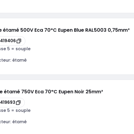
le étamé 500V Eca 70°C Eupen Blue RAL5003 0,75mm²
419406
sse 5 = souple
cteur:
étamé
le étamé 750V Eca 70°C Eupen Noir 25mm²
419693
sse 5 = souple
cteur:
étamé