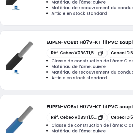
Matériau de l'âme:
cuivre
Matériau de recouvrement du condu
Article en stock standard
EUPEN
-
VOBst H07V-KT fil PVC soup
Copier
Copier
Réf. Cebeo
V0BST1,5N-ECA R 100
Cebeo ID
5
Classe de construction de l'âme:
Cla
Matériau de l'âme:
cuivre
Matériau de recouvrement du condu
Article en stock standard
EUPEN
-
VOBst H07V-KT fil PVC soup
Copier
Copier
Réf. Cebeo
V0BST1,5B-ECA R 100
Cebeo ID
5
Classe de construction de l'âme:
Cla
Matériau de l'âme:
cuivre