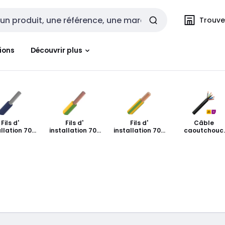
Trouvez
cherche
ions
Découvrir plus
Fils d'
Fils d'
Fils d'
Câble
allation 70°
installation 70°
installation 70°
caoutchouc
xible à 2,5
flexible 4 - 25
flexible 35 - 95
jusqu' à 25 m
mm²
mm²
mm²