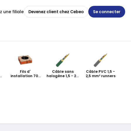
 une filiale
Devenez client chez Cebeo
Se connecter
Fils d'
Câble sans
Câble PVC 1,5 -
installation 70°
halogène 1,5 - 2,5
2,5 mm² runners
m²
flexible de 120
mm²
mm²