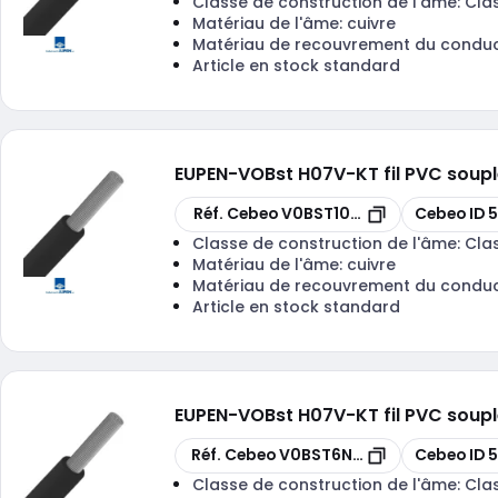
Classe de construction de l'âme:
Cla
Matériau de l'âme:
cuivre
Matériau de recouvrement du condu
Article en stock standard
EUPEN
-
VOBst H07V-KT fil PVC soup
Copier
Copier
Réf. Cebeo
V0BST10N-ECA R 100
Cebeo ID
5
Classe de construction de l'âme:
Cla
Matériau de l'âme:
cuivre
Matériau de recouvrement du condu
Article en stock standard
EUPEN
-
VOBst H07V-KT fil PVC soup
Copier
Copier
Réf. Cebeo
V0BST6N-ECA R 100
Cebeo ID
5
Classe de construction de l'âme:
Cla