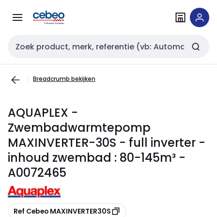
Overslaan
Overslaan
naar
naar
navigatie
inhoud
Zoekveld invoer
Breadcrumb bekijken
AQUAPLEX -
Zwembadwarmtepomp
MAXINVERTER-30S - full inverter -
inhoud zwembad : 80-145m³ -
A0072465
Kopiëren
Ref Cebeo MAXINVERTER30S